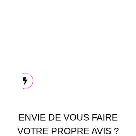
Analysez vos relevés
Complétez, modifiez, commentez
Générez automatiquement les rapports
C'est en moyenne le gain de temps que nous a
ENVIE DE VOUS FAIRE
VOTRE PROPRE AVIS ?